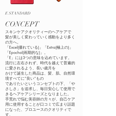
E STANDARD
CONCEPT
スキンケアクオリティーのヘアケアで
髪が美しく変わっていく感動をより多く
の方へ。
「Excel(優れている)」「Extra(極上の)」
「Epochal(画期的な)」。
「E」には3つの意味を込めています。
流行に左右されず、時代を越えて普遍的
に愛されるよう、長い歳月を
かけて誕生した商品は、髪、肌、自然環
境すべてに”良い”もの
でありたいというコンセプトの下、「や
さしさ」を追求し、毎日安心して使用で
きるヘアケアシリーズとなりました。
手荒れで悩む美容師の方々が、自己ケア
用に使用することが口コミで広まり話題
になった、プロユースのクオリティで
す。