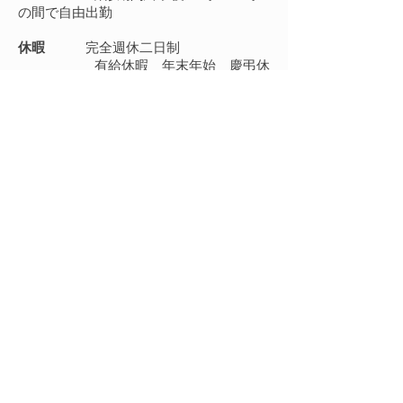
の間で自由出勤
休暇
完全週休二日制
有給休暇 年末年始 慶弔休
暇
給与
《正社員》基本給23万（出勤
手当含む）＋ 歩合給（売上により変動
あり）
交通費 出勤手当 賞与 そ
の他手当
《業務委託》《フリーラン
ス》歩合報酬（50%〜60%）
待遇
雇用保険 労災保険 美容国
保
​現在フリーランスのスタッフが業務委託
というかたちで充実した環境の中働いて
います
正社員、フリーランス問わず働き方ご相